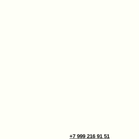
+7 999 216 91 51
kiriclanspb@gmail.com
Design by 456 Studio