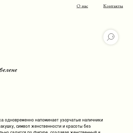
О нас
Контакты
белене
ка одновременно напоминает узорчатые наличники
акушку, символ женственности и красоты без
льно садится по фигуре, создавая женственный и