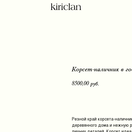
Корсет-наличник в го
8500,00
руб.
Добавить в корзину
Резной край корсета-налични
деревянного дома и нежную р
лишних деталей. Корсет идеа