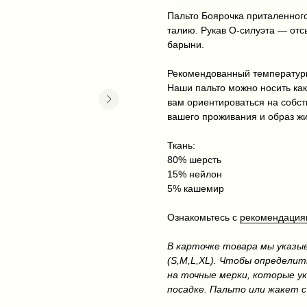
Пальто Боярочка приталенно
талию. Рукав О-силуэта — отс
барыни.
Рекомендованный температурн
Наши пальто можно носить как
вам ориентироваться на собс
вашего проживания и образ жи
Ткань:
80% шерсть
15% нейлон
5% кашемир
Ознакомьтесь с
рекомендациям
В карточке товара мы указы
(S,M,L,XL). Чтобы определит
на точные мерки, которые ук
посадке. Пальто или жакет с