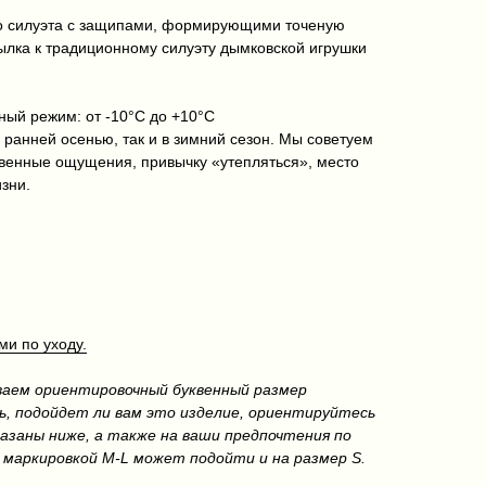
го силуэта с защипами, формирующими точеную
ылка к традиционному силуэту дымковской игрушки
ый режим: от -10°C до +10°C
 ранней осенью, так и в зимний сезон. Мы советуем
твенные ощущения, привычку «утепляться», место
зни.
и по уходу.
ваем ориентировочный буквенный размер
ь, подойдет ли вам это изделие, ориентируйтесь
азаны ниже, а также на ваши предпочтения по
 маркировкой M-L может подойти и на размер S.