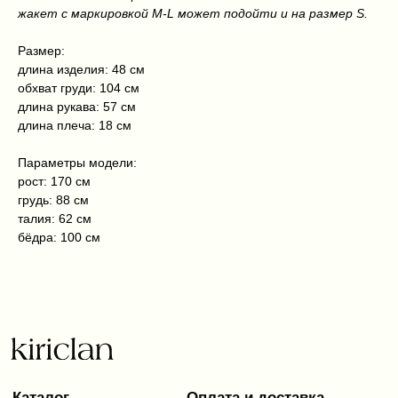
+7 999 216 91 51
жакет с маркировкой M-L может подойти и на размер S.
kiriclanspb@gmail.com
Размер:
Kiriclan © 2025
Design by 456 Studio
длина изделия: 48 см
обхват груди: 104 см
длина рукава: 57 см
длина плеча: 18 см
Параметры модели:
рост: 170 см
грудь: 88 см
талия: 62 см
бёдра: 100 см