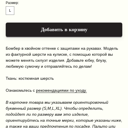
Размер:
L
Добавить в корзину
Бомбер в хвойном оттенке с защипами на рукавах. Модель
из фактурной шерсти на кулиске, с помощью которой вы
можете менять силуэт изделия. Добавьте юбку, блузу,
любимую сумочку и отправляйтесь по делам!
Ткань: костюмная шерсть
Ознакомьтесь с
рекомендациями по уходу.
В карточке товара мы указываем ориентировочный
буквенный размер (S,M,L,XL). Чтобы определить,
Каталог
Оплата и доставка
подойдет ли по размеру вам это изделие,
О нас
Условия возврата и гарантии
Контакты
Политика конфиденциальности
ориентируйтесь на точные мерки, которые указаны ниже,
а также на ваши предпочтения по посадке. Пальто или