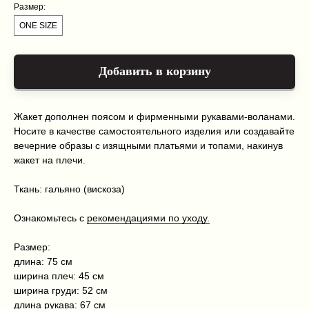
Размер:
ONE SIZE
Добавить в корзину
Жакет дополнен поясом и фирменными рукавами-воланами.
Носите в качестве самостоятельного изделия или создавайте
вечерние образы с изящными платьями и топами, накинув
жакет на плечи.
Ткань: гальяно (вискоза)
Каталог
Оплата и доставка
О нас
Условия возврата и гарантии
Контакты
Политика конфиденциальности
Ознакомьтесь с
рекомендациями по уходу.
+7 999 216 91 51
Размер:
kiriclanspb@gmail.com
длина: 75 см
ширина плеч: 45 см
Kiriclan © 2025
Design by 456 Studio
ширина груди: 52 см
длина рукава: 67 см