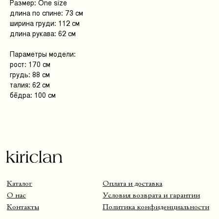
Размер: One size
Каталог
Оплата и доставка
длина по спине: 73 см
О нас
Условия возврата и гарантии
Контакты
Политика конфиденциальности
ширина груди: 112 см
длина рукава: 62 см
+7 999 216 91 51
kiriclanspb@gmail.com
Параметры модели:
рост: 170 см
Kiriclan © 2025
Design by 456 Studio
грудь: 88 см
талия: 62 см
бёдра: 100 см