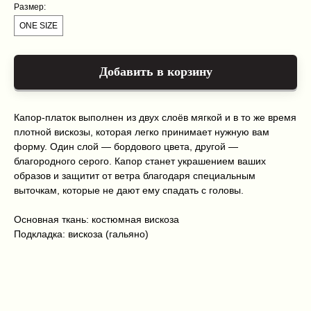
Размер:
ONE SIZE
Добавить в корзину
Каталог
Оплата и доставка
О нас
Условия возврата и гарантии
Контакты
Политика конфиденциальности
Капор-платок выполнен из двух слоёв мягкой и в то же время
+7 999 216 91 51
плотной вискозы, которая легко принимает нужную вам
kiriclanspb@gmail.com
форму. Один слой — бордового цвета, другой —
благородного серого. Капор станет украшением ваших
Kiriclan © 2025
Design by 456 Studio
образов и защитит от ветра благодаря специальным
выточкам, которые не дают ему спадать с головы.
Основная ткань: костюмная вискоза
Подкладка: вискоза (гальяно)