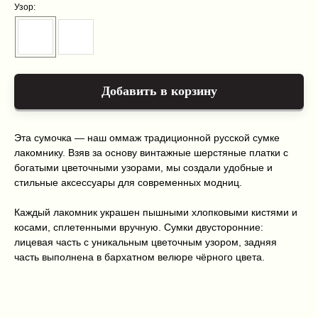
Узор:
Добавить в корзину
Каталог
Оплата и доставка
О нас
Условия возврата и гарантии
Контакты
Политика конфиденциальности
Эта сумочка — наш оммаж традиционной русской сумке
+7 999 216 91 51
лакомнику. Взяв за основу винтажные шерстяные платки с
kiriclanspb@gmail.com
богатыми цветочными узорами, мы создали удобные и
стильные аксессуары для современных модниц.
Kiriclan © 2025
Design by 456 Studio
Каждый лакомник украшен пышными хлопковыми кистями и
косами, сплетенными вручную. Сумки двусторонние:
лицевая часть с уникальным цветочным узором, задняя
часть выполнена в бархатном велюре чёрного цвета.