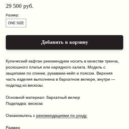
29 500
руб.
Размер:
ONE SIZE
Добавить в корзину
Купеческий кафтан рекомендуем носить в качестве тренча,
роскошного платья или нарядного халата. Модель с
защипами по спинке, рукавами-кейп и поясом. Верхняя
часть изделия выполнена в бархатном велюре, внутри —
подклад из вискозы.
Основной материал: бархатный велюр
Каталог
Оплата и доставка
О нас
Условия возврата и гарантии
Подкладка: вискоза
Контакты
Политика конфиденциальности
Ознакомьтесь с
рекомендациями по уходу.
+7 999 216 91 51
kiriclanspb@gmail.com
Размер: