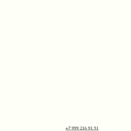
+7 999 216 91 51
kiriclanspb@gmail.com
Design by 456 Studio