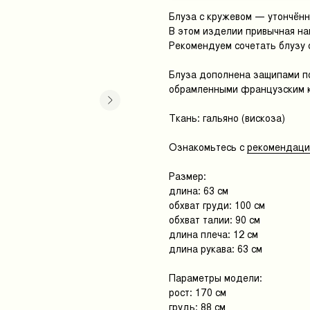
Блуза с кружевом — утончённ
В этом изделии привычная на
Рекомендуем сочетать блузу 
Блуза дополнена защипами по
обрамленными французским к
Ткань: гальяно (вискоза)
Ознакомьтесь с
рекомендация
Размер:
длина: 63 см
обхват груди: 100 см
обхват талии: 90 см
длина плеча: 12 см
длина рукава: 63 см
Параметры модели:
рост: 170 см
грудь: 88 см