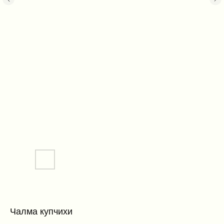
Чалма купчихи