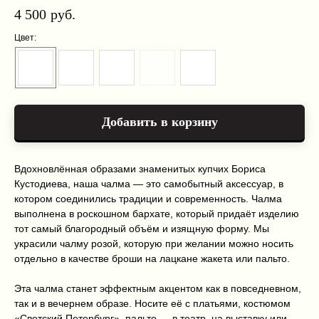
4 500
руб.
Цвет:
Добавить в корзину
Вдохновлённая образами знаменитых купчих Бориса
Кустодиева, наша чалма — это самобытный аксессуар, в
котором соединились традиции и современность. Чалма
выполнена в роскошном бархате, который придаёт изделию
тот самый благородный объём и изящную форму. Мы
украсили чалму розой, которую при желании можно носить
Каталог
Оплата и доставка
О нас
Условия возврата и гарантии
отдельно в качестве броши на лацкане жакета или пальто.
Контакты
Политика конфиденциальности
Эта чалма станет эффектным акцентом как в повседневном,
+7 999 216 91 51
так и в вечернем образе. Носите её с платьями, костюмом
kiriclanspb@gmail.com
«Светский Петербург», пальто — в театр, на выставку или